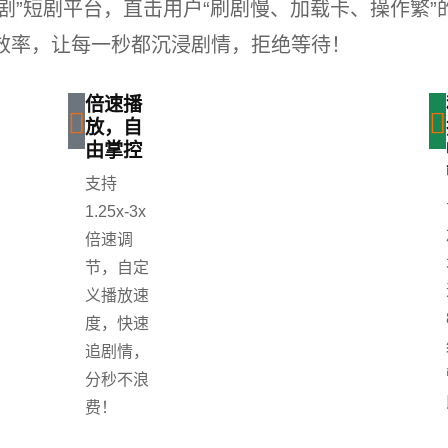
剧”短剧平台，直击用户“刷剧慢、加载卡、操作繁
剧效率，让每一秒都沉浸剧情，拒绝等待！
倍速播
放，自
由掌控
支持
1.25x-3x
倍速调
节，自定
义播放速
度，快速
追剧情，
分秒不浪
费！