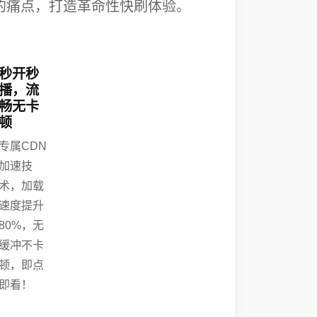
”的痛点，打造革命性快刷体验。
秒开秒
播，流
畅无卡
顿
专属CDN
加速技
术，加载
速度提升
80%，无
缓冲不卡
顿，即点
即看！