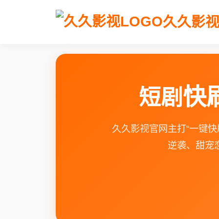
久久影
快
短剧
久久影视官网主打“一键
逆袭、甜宠