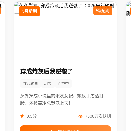
极速刷
3月新剧
穿成炮灰后我逆袭了
穿越短剧
甜宠
连载中
意外穿成小说里的炮灰女配，她反手虐渣打
脸，还被高冷总裁宠上天！
9.3分
7500万次快刷