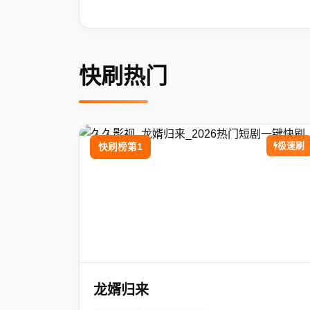
快刷热门
极速刷
快刷榜第1
龙婿归来