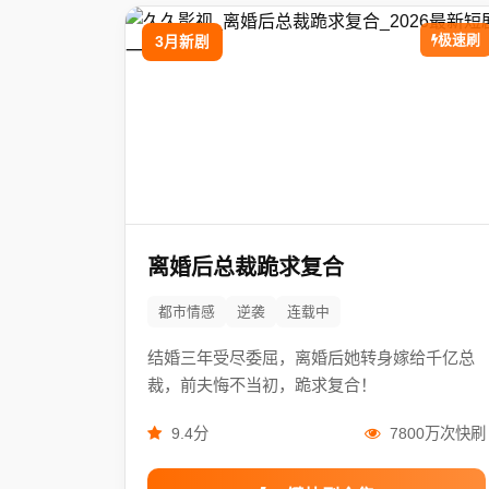
极速刷
3月新剧
离婚后总裁跪求复合
都市情感
逆袭
连载中
结婚三年受尽委屈，离婚后她转身嫁给千亿总
裁，前夫悔不当初，跪求复合！
9.4分
7800万次快刷