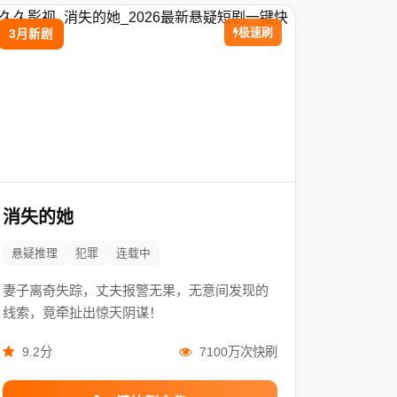
极速刷
3月新剧
消失的她
悬疑推理
犯罪
连载中
妻子离奇失踪，丈夫报警无果，无意间发现的
线索，竟牵扯出惊天阴谋！
9.2分
7100万次快刷