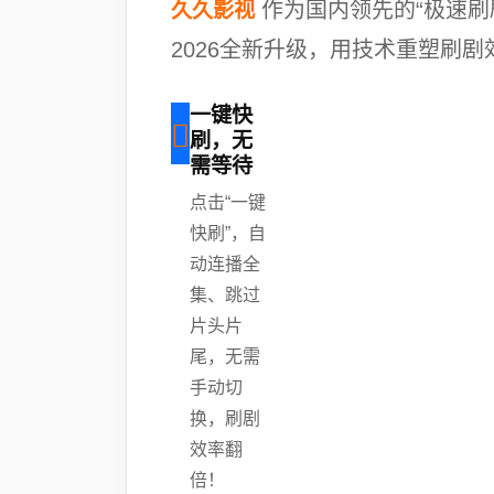
作为国内领先的“极速刷
久久影视
2026全新升级，用技术重塑刷
一键快
刷，无
需等待
点击“一键
快刷”，自
动连播全
集、跳过
片头片
尾，无需
手动切
换，刷剧
效率翻
倍！