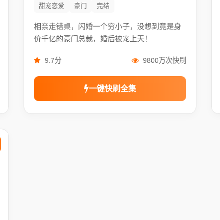
甜宠恋爱
豪门
完结
相亲走错桌，闪婚一个穷小子，没想到竟是身
价千亿的豪门总裁，婚后被宠上天！
9.7分
9800万次快刷
一键快刷全集