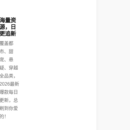
海量资
源，日
更追新
覆盖都
市、甜
宠、悬
疑、穿越
全品类，
2026最新
爆款每日
更新，总
刷到你爱
的！