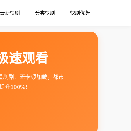
最新快刷
分类快刷
快刷优势
键极速观看
量刷剧、无卡顿加载，都市
升100%！