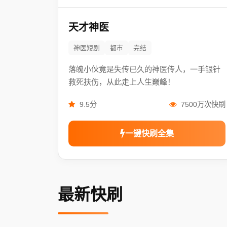
天才神医
神医短剧
都市
完结
落魄小伙竟是失传已久的神医传人，一手银针
救死扶伤，从此走上人生巅峰！
9.5分
7500万次快刷
一键快刷全集
最新快刷