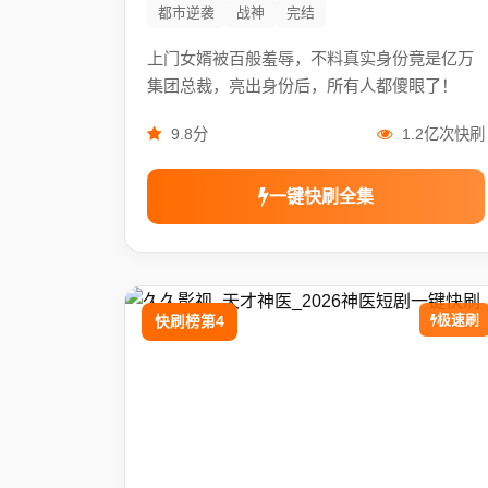
都市逆袭
战神
完结
上门女婿被百般羞辱，不料真实身份竟是亿万
集团总裁，亮出身份后，所有人都傻眼了！
9.8分
1.2亿次快刷
一键快刷全集
极速刷
快刷榜第4